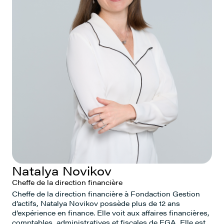
Seif Belhani
Directeur général à l’investissement -
Natalya Novikov
Efficacité énergétique et
décarbonisation industrielle
Cheffe de la direction financière
Cheffe de la direction financière à Fondaction Gestion
d’actifs, Natalya Novikov possède plus de 12 ans
d’expérience en finance. Elle voit aux affaires financières,
comptables, administratives et fiscales de FGA. Elle est