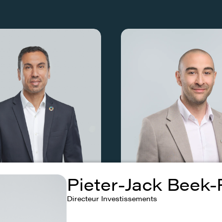
Pieter-Jack Beek-
Directeur Investissements
hani
Ali Benkirane
énéral à l’investissement -
Conseiller à l'investissement