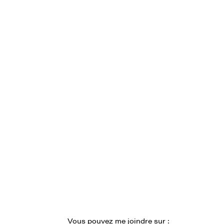
Rojas
Lounis Saada
 et Impact
Directeur Finances
Vous pouvez me joindre sur :