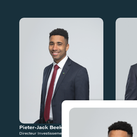
Pieter-Jack Beek-Roussia
Seif Bel
Directeur Investissements
Directeur g