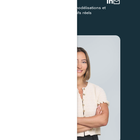
Liem Nguyen
Conseiller, Analyses, modélisations et
gestion de fonds - Actifs réels