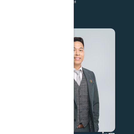
nt -
Analyste ESG et Impact