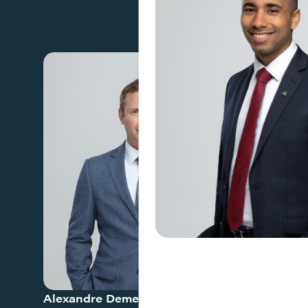
Efficacité é
décarbonisa
Alexandre Demers
Line De