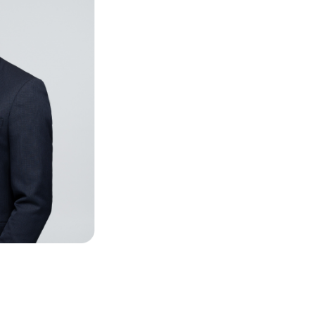
nergétique et
tion industrielle
slandes
Vincent Felteau