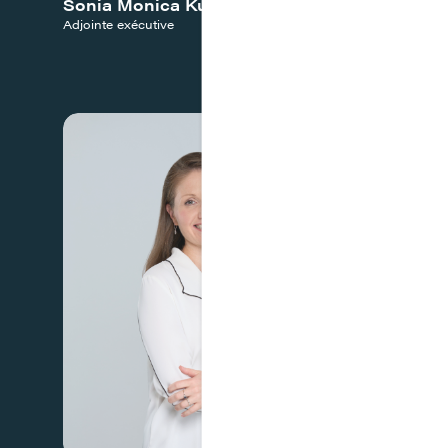
Sonia Monica Kucko
Daniel 
Adjointe exécutive
Directeur F