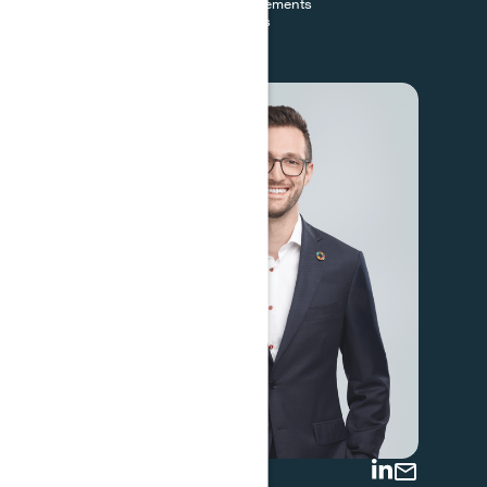
Capital naturel, changements
climatiques et marchés
environnementaux
Axel Gizard