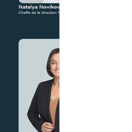
Natalya Novikov
Belissa 
Cheffe de la direction financière
Cheffe ESG